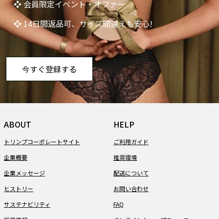
❖ 会員限定イベント・オファー
❖ 14日間返品可、サイズ間違えも安心!
今すぐ登録する
ABOUT
HELP
トリンプコーポレートサイト
ご利用ガイド
企業概要
推奨環境
企業メッセージ
配送について
ヒストリー
お問い合わせ
サステナビリティ
FAQ