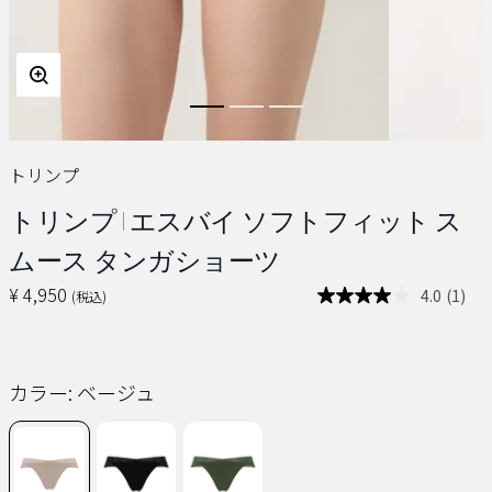
トリンプ
トリンプ | エスバイ ソフトフィット ス
ムース タンガショーツ
¥ 4,950
4.0
(1)
(税込)
レ
ビ
ュ
ー
を
カラー:
ベージュ
読
む.
同
じ
ペ
ー