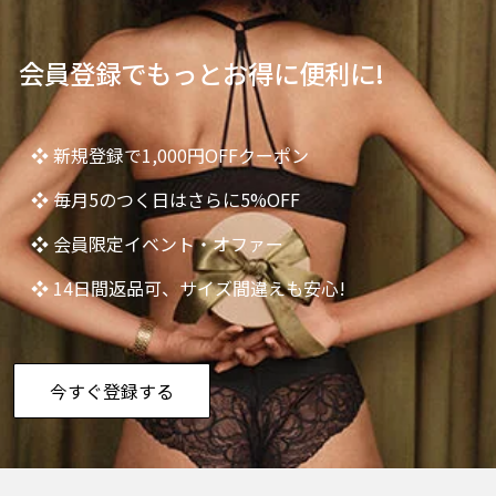
会員登録でもっとお得に便利に!
❖ 新規登録で1,000円OFFクーポン
❖ 毎月5のつく日はさらに5%OFF
❖ 会員限定イベント・オファー
❖ 14日間返品可、サイズ間違えも安心!
今すぐ登録する