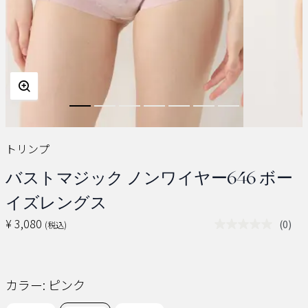
トリンプ
バストマジック ノンワイヤー646 ボー
イズレングス
¥ 3,080
(0)
(税込)
評
価
値
な
し.
カラー:
ピンク
同
じ
ペ