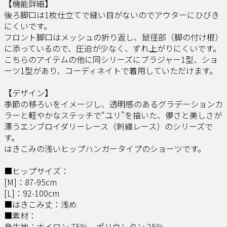
【機能詳細】
後ろ脚口は1枚仕立てで縫い目がないのでアウターにひびき
にくいです。
フロント脚口はメッシュの折り返し、鼠径部（脚の付け根）
に添っているので、圧迫が少なく、ずれ上がりにくいです。
こちらのアイテムの他に同シリーズにブラジャー1型、ショ
ーツ1型があり、コーディネイトで着用していただけます。
【デザイン】
季節の移ろいをイメージし、透明感のあるグラデーションカ
ラーと軽やかなステッチで“ユリ”を描いた、儚さと美しさが
漂うエンブロイダリーレース（刺繍レース）のシリーズで
す。
はきこみの浅いヒップハンガータイプのショーツです。
■ヒップサイズ：
[M]：87-95cm
[L]：92-100cm
■はきこみ丈：浅め
■素材：
身生地：ナイロン 75％、ポリウレタン 25％