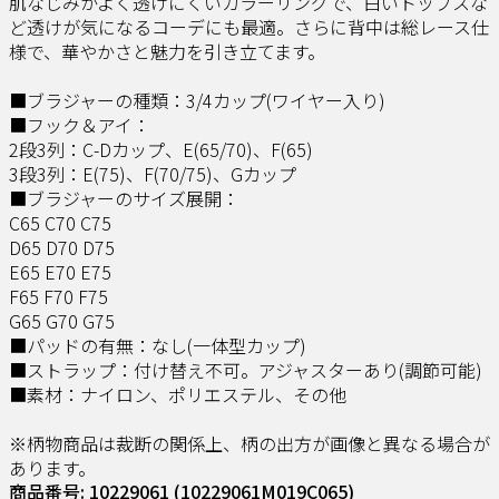
肌なじみがよく透けにくいカラーリングで、白いトップスな
ど透けが気になるコーデにも最適。さらに背中は総レース仕
様で、華やかさと魅力を引き立てます。
■ブラジャーの種類：3/4カップ(ワイヤー入り)
■フック＆アイ：
2段3列：C-Dカップ、E(65/70)、F(65)
3段3列：E(75)、F(70/75)、Gカップ
■ブラジャーのサイズ展開：
C65 C70 C75
D65 D70 D75
E65 E70 E75
F65 F70 F75
G65 G70 G75
■パッドの有無：なし(一体型カップ)
■ストラップ：付け替え不可。アジャスターあり(調節可能)
■素材：ナイロン、ポリエステル、その他
※柄物商品は裁断の関係上、柄の出方が画像と異なる場合が
あります。
商品番号: 10229061
(10229061M019C065)