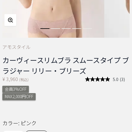
アモスタイル
カーヴィースリムブラ スムースタイプ ブ
ラジャー リリー・ブリーズ
¥ 3,960
5.0
(3)
(税込)
レ
ビ
会員3%OFF
ュ
ー
MAX2,000円OFF
を
読
む.
同
じ
カラー:
ピンク
ペ
ー