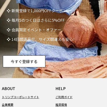
❖ 新規登録で1,000円OFFクーポン
❖ 毎月5のつく日はさらに5%OFF
❖ 会員限定イベント・オファー
❖ 14日間返品可、サイズ間違えも安心!
今すぐ登録する
ABOUT
HELP
トリンプコーポレートサイト
ご利用ガイド
企業概要
推奨環境