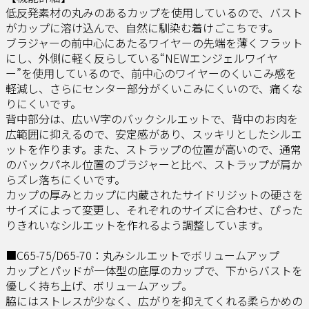
低反発素材の丸みのあるカップを使用しているので、バスト
がカップに溶け込んで、自然に馴染む着けごこちです。
ブラジャーの前中心にあたるワイヤーの先端を薄くフラット
にし、外側に軽く反らしている“NEWエンジェルワイヤ
ー”を使用しているので、前中心のワイヤーのくいこみ感を
軽減し、さらにセンター部分がくいこみにくいので、痛くな
りにくいです。
背中部分は、広いV字のバックシルエットで、背中のお肉を
広範囲に抑えるので、安定感があり、スッキリとしたシルエ
ットを作ります。また、ストラップの位置が高いので、通常
のバックパネル位置のブラジャーと比べ、ストラップが肩か
らズレ落ちにくいです。
カップの厚みとカップに内蔵されたサイドリジットの硬さを
サイズによって変更し、それぞれのサイズに合わせ、ぴった
りきれいなシルエットを作れるよう調整しています。
■C65-75/D65-70：丸みシルエットでボリュームアップ
カップとパッドが一体型の底厚のカップで、下からバストを
優しく持ち上げ、ボリュームアップ。
脇にはストレスが少なく、広がりを抑えてくれる柔らかめの