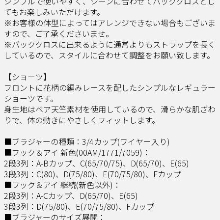
シンプルで使いやすく、シーンに合わせてバッククロスとし
てもお楽しみいただけます。
※お客様の体型によってはアレンジできない場合もございま
すので、ご了承くださいませ。
※バッククロスに出来るように通常よりもストラップを長く
しているので、スタイルに合わせて調整をお願い致します。
【ショーツ】
フロントに花柄の編みレースを配したシンプルなレギュラー
ショーツです。
身生地はベア天竺素材を使用しているので、滑らかな肌ざわ
りで、体の動きにやさしくフィットします。
■ブラジャーの種類：3/4カップ(ワイヤー入り)
■フック＆アイ 新色(00AM/1771/7059)：
2段3列：A-Bカップ、C(65/70/75)、D(65/70)、E(65)
3段3列：C(80)、D(75/80)、E(70/75/80)、Fカップ
■フック＆アイ 継続(新色以外)：
2段3列：A-Cカップ、D(65/70)、E(65)
3段3列：D(75/80)、E(70/75/80)、Fカップ
■ブラジャーのサイズ展開：