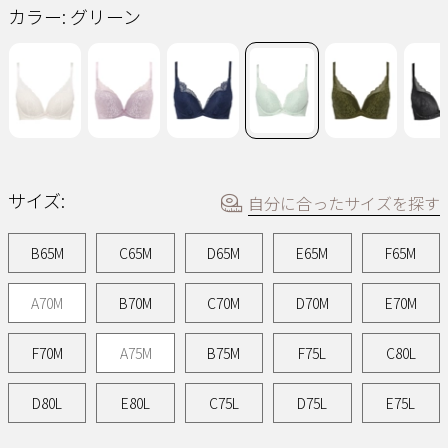
ー
カラー:
グリーン
ジ
の
リ
ン
ク。
サイズ:
自分に合ったサイズを探す
B65M
C65M
D65M
E65M
F65M
A70M
B70M
C70M
D70M
E70M
F70M
A75M
B75M
F75L
C80L
D80L
E80L
C75L
D75L
E75L