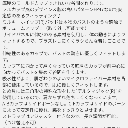
底厚のモールドカップできれいな谷間を作ります。
フルカップ風のデザイン＆脇の高いパターン+P47なので安
定感のあるフィッティング♪
ミルキーホイップ(R)パッドは本物のバストのような感触で
ボリュームアップ！（取り外し可能です）
サイドパネルに伸びのある素材を使用し、体の動きによりフ
ィットするので、ブラズレしにくくラクちんな着けごこちで
す。
伸縮性のあるカップで、バストの動きに優しくフィットしま
す。
カップ下に向かって厚くなっている底厚のカップが前中心に
向かってバストを集めて谷間を作ります。
吸水性がよく、肌ざわりのよいマイクロファイバー素材を背
部に使用しているので、肌に優しくフィットします。
とめ具には三角形の特殊な形をした“デルタマジック(R)”を
使用しているので、肩からずれ落ちにくくなっています。
A-Bカップはサイドボーンなし。C-Fカップはサイドのボーン
によって安定性に優れ、脇をすっきりと見せます。
ストラップはアジャスター付きなので、長さ調節が可能。
（つけ替え不可）