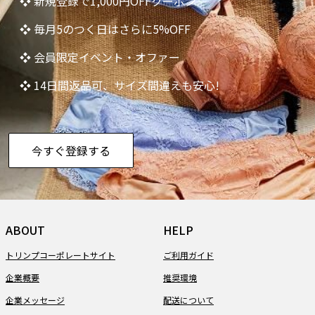
❖ 新規登録で1,000円OFFクーポン
❖ 毎月5のつく日はさらに5%OFF
❖ 会員限定イベント・オファー
❖ 14日間返品可、サイズ間違えも安心!
今すぐ登録する
ABOUT
HELP
トリンプコーポレートサイト
ご利用ガイド
企業概要
推奨環境
企業メッセージ
配送について