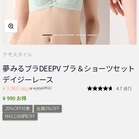
アモスタイル
夢みるブラDEEPV ブラ＆ショーツセット
デイジーレース
¥ 3,960
Price reduced from
(税込)
4.7
(67)
¥ 4,950
(税込)
レ
ビ
¥ 990 お得
ュ
ー
20％OFF対象
会員3%OFF
を
読
MAX2,000円OFF
む.
同
じ
ペ