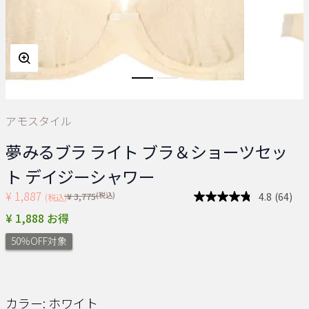
アモスタイル
夢みるブラ ライト ブラ＆ショーツセッ
ト デイジーシャワー
¥ 1,887
Price reduced from
(税込)
4.8
(64)
¥ 3,775
(税込)
レ
ビ
¥ 1,888 お得
ュ
ー
50％OFF対象
を
読
む.
同
じ
ペ
カラー:
ホワイト