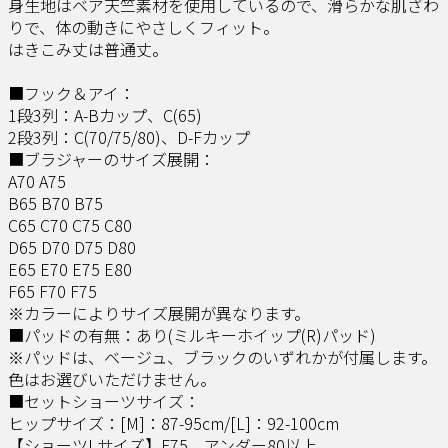
身生地はベア天竺素材を使用しているので、滑らかな肌ざわ
りで、体の動きにやさしくフィット。
はきこみ丈は普通丈。
■フック＆アイ：
1段3列：A-Bカップ、C(65)
2段3列：C(70/75/80)、D-Fカップ
■ブラジャーのサイズ展開：
A70 A75
B65 B70 B75
C65 C70 C75 C80
D65 D70 D75 D80
E65 E70 E75 E80
F65 F70 F75
※カラーによりサイズ展開が異なります。
■パッドの有無：あり(ミルキーホイップ(R)パッド)
※パッドは、ベージュ、ブラックのいずれかが付属します。
色はお選びいただけません。
■セットショーツサイズ：
ヒップサイズ：[M]：87-95cm/[L]：92-100cm
【ショーツLサイズ】F75、アンダー80以上