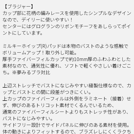
【ブラジャー】
カップ部に花柄の編みレースを使用したシンプルなデザイン
なので、デイリーに使いやすい！
センターにはグログランのリボンモチーフをあしらってポイ
ントにしています。
ミルキーホイップ(R)パッドは本物のバストのような感触で
ボリュームアップ！取り外し可能。
厚手ファイバーフィルカップで約10mm厚のふわふわとした
素材なので、通気性に優れ、ソフトで軽くやさしい着けごこ
ち。※夢みるブラ対比
上辺ストレッチでバストになじみやすい縫製仕様なので、カ
ップとバストとの間に段差がつきにくい。
上カップのファイバーフィルは外側をラミネート（接着）せ
ず、伸びのあるトリコット素材でくるんでいるため、
通常のファイバーフィルシートよりもストレッチ性があり、
バストになじみやすい。
サイドフリー設計でサイドパネルに伸びのある素材を使用。
体の動きによりフィットするので、ブラズレしにくくラクち