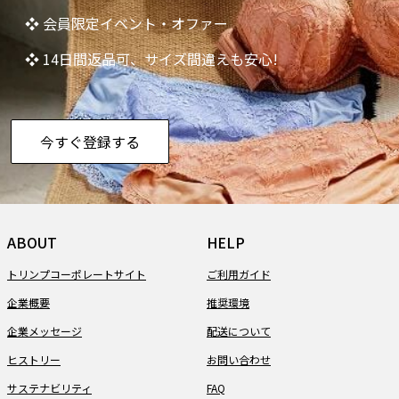
❖ 会員限定イベント・オファー
❖ 14日間返品可、サイズ間違えも安心!
今すぐ登録する
ABOUT
HELP
トリンプコーポレートサイト
ご利用ガイド
企業概要
推奨環境
企業メッセージ
配送について
ヒストリー
お問い合わせ
サステナビリティ
FAQ