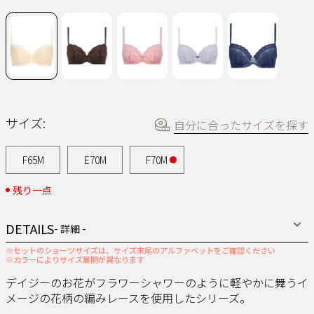
ー
ジ
の
リ
ン
ク。
サイズ:
自分に合ったサイズを探す
F65M
E70M
F70M
残り一点
DETAILS
- 詳細 -
※セットのショーツサイズは、サイズ末尾のアルファベットをご確認ください
※カラーによりサイズ展開が異なります
デイジーのお花がフラワーシャワーのように軽やかに舞うイ
メージの花柄の編みレースを使用したシリーズ。