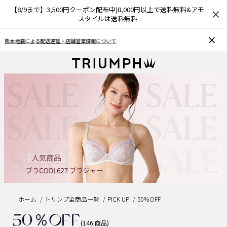
【8/9まで】3,500円クーポン配布中|8,000円以上で送料無料&アモ
×
スタイルは送料無料
お気に入り機能をご利用のお客様へ
おうち
ホーム
トリンプ全商品一覧
PICK UP
50％OFF
50％OFF
(146 商品)