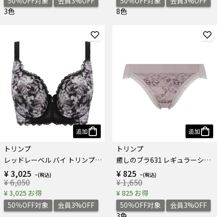
50％OFF対象
会員3%OFF
50％OFF対象
会員3%OFF
3色
8色
追加
追加
トリンプ
トリンプ
レッドレーベル バイ トリンプ0121 フルカップブラジャー
癒しのブラ631 レギュラーショーツ
¥ 3,025
¥ 825
¥ 6,050
¥ 1,650
¥ 3,025 お得
¥ 825 お得
50％OFF対象
会員3%OFF
50％OFF対象
会員3%OFF
3色