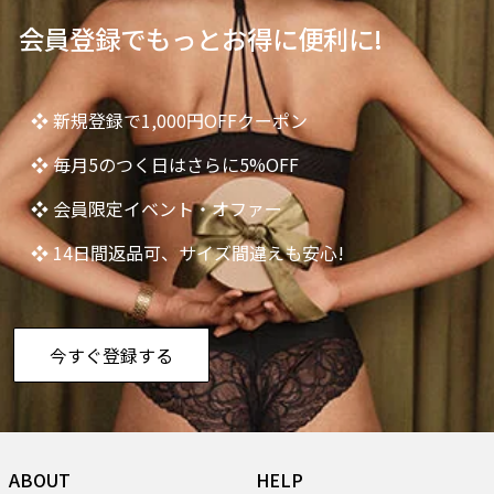
会員登録でもっとお得に便利に!
❖ 新規登録で1,000円OFFクーポン
❖ 毎月5のつく日はさらに5%OFF
❖ 会員限定イベント・オファー
❖ 14日間返品可、サイズ間違えも安心!
今すぐ登録する
ABOUT
HELP