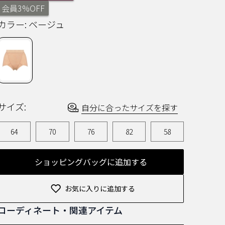
ー
会員3%OFF
を
読
カラー:
ベージュ
む.
同
じ
ペ
ー
ジ
の
リ
ン
ク。
サイズ:
自分に合ったサイズを探す
64
70
76
82
58
ショッピングバッグに追加する
お気に入りに追加する
コーディネート・関連アイテム