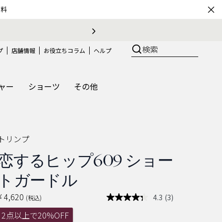
×
無料
検索
プ
店舗情報
お役立ちコラム
ヘルプ
ャー
ショーツ
その他
トリンプ
恋するヒップ609 ショー
トガードル
¥ 4,620
4.3
(3)
(税込)
レ
ビ
2点以上で20%OFF
ュ