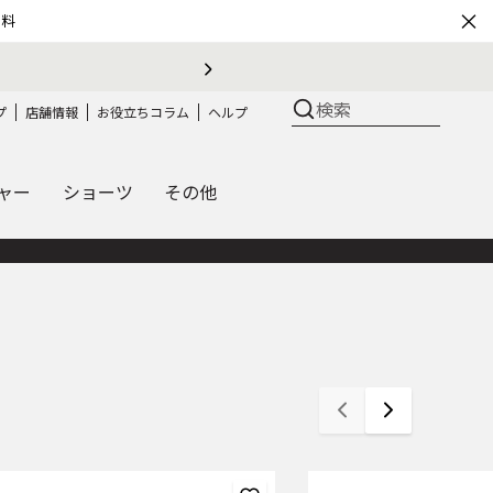
×
無料
検索
プ
店舗情報
お役立ちコラム
ヘルプ
ャー
ショーツ
その他