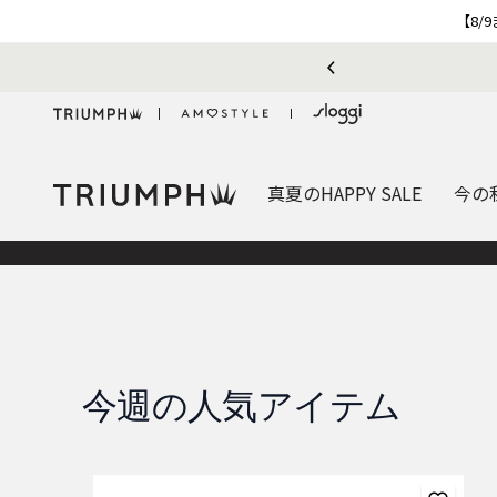
【8/
真夏のHAPPY SALE
今の