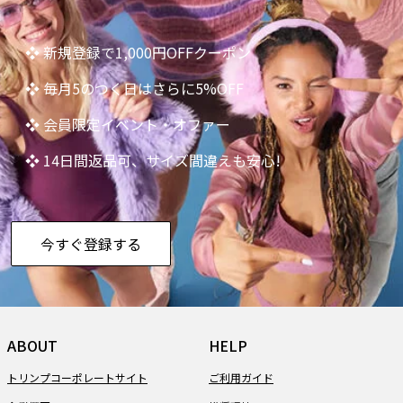
❖ 新規登録で1,000円OFFクーポン
❖ 毎月5のつく日はさらに5%OFF
❖ 会員限定イベント・オファー
❖ 14日間返品可、サイズ間違えも安心!
今すぐ登録する
ABOUT
HELP
トリンプコーポレートサイト
ご利用ガイド