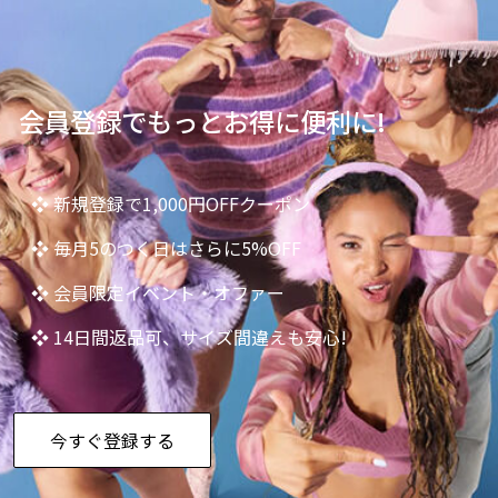
会員登録でもっとお得に便利に!
❖ 新規登録で1,000円OFFクーポン
❖ 毎月5のつく日はさらに5%OFF
❖ 会員限定イベント・オファー
❖ 14日間返品可、サイズ間違えも安心!
今すぐ登録する