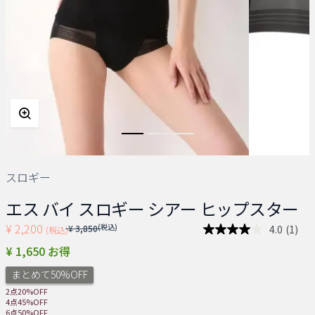
スロギー
エス バイ スロギー シアー ヒップスター
¥ 2,200
Price reduced from
(税込)
4.0
(1)
¥ 3,850
(税込)
レ
ビ
¥ 1,650 お得
ュ
ー
まとめて50%OFF
を
読
2点20%OFF
む.
4点45%OFF
同
6点50%OFF