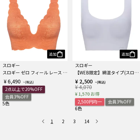
追加
追加
スロギー
スロギー
スロギー ゼロ フィール レース ハーフトップ
【WEB限定】綿混タイプ(スロギーG028) カップ付きハーフトップ
¥ 6,490
¥ 2,500
¥ 4,070
2点以上で20%OFF
¥ 1,570 お得
会員3%OFF
2,500円均一
会員3%OFF
5色
6色
1
2
3
14