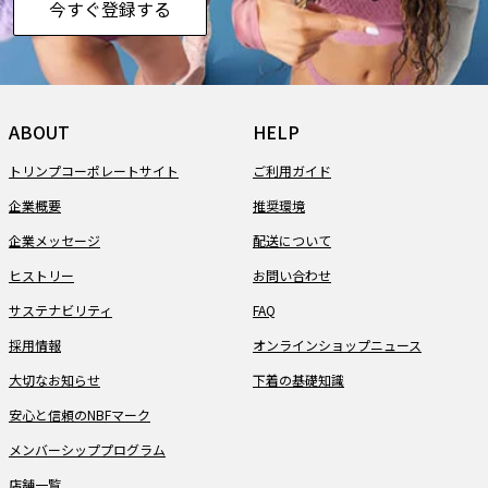
今すぐ登録する
ABOUT
HELP
トリンプコーポレートサイト
ご利用ガイド
企業概要
推奨環境
企業メッセージ
配送について
ヒストリー
お問い合わせ
サステナビリティ
FAQ
採用情報
オンラインショップニュース
大切なお知らせ
下着の基礎知識
安心と信頼のNBFマーク
メンバーシッププログラム
店舗一覧