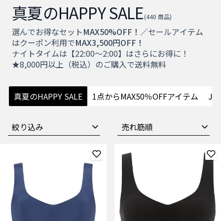
真夏のHAPPY SALE
(440 商品)
選んでお得なセット
MAX50%OFF！
／セールアイテム
はクーポン利用で
MAX3,500円OFF！
ナイトタイムは【22:00～2:00】はさらにお得に！
★8,000円以上（税込）のご購入で送料無料
真夏のHAPPY SALE
1点からMAX50％OFFアイテム
JU
絞り込み