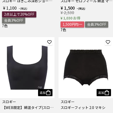
スロギー はきこみ深めショーツN
スロギー ゼロフィール 綿混 マキシ
¥ 1,100
¥ 1,500
¥ 2,530
2点以上で20%OFF
¥ 1,030 お得
会員3%OFF
1,500円均一
会員3%OFF
7色
7色
追加
追加
スロギー
スロギー
【WEB限定】綿混タイプ(スロギーG028) カップ付きハーフトップ
スロギーフィット 2.0 マキシ